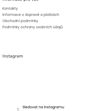
c
t
í
Kontakty
í
p
Informace o dopravě a platbách
r
v
Obchodní podmínky
k
Podmínky ochrany osobních údajů
y
v
ý
p
i
s
Instagram
u
Sledovat na Instagramu