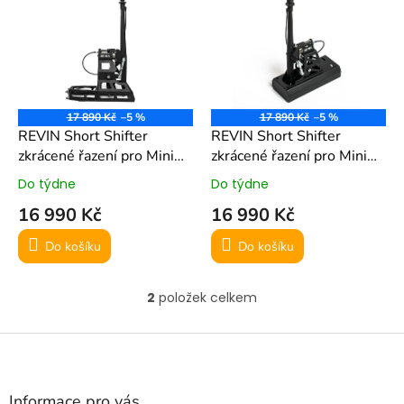
r
p
o
i
d
s
u
p
k
r
t
o
ů
17 890 Kč
–5 %
17 890 Kč
–5 %
d
REVIN Short Shifter
REVIN Short Shifter
u
zkrácené řazení pro Mini
zkrácené řazení pro Mini
k
Cooper S F56
Cooper S R53/R56
Do týdne
Do týdne
t
16 990 Kč
16 990 Kč
ů
Do košíku
Do košíku
2
položek celkem
O
v
l
Z
á
á
d
p
a
a
Informace pro vás