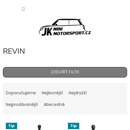
Přejít
NÁKU
na
obsah
KOŠÍK
REVIN
OTEVŘÍT FILTR
Ř
a
Doporučujeme
Nejlevnější
Nejdražší
z
e
Nejprodávanější
Abecedně
n
í
V
p
Tip
Tip
ý