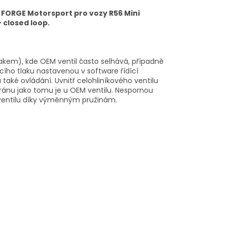
FORGE Motorsport pro vozy R56 Mini
 closed loop.
akem), kde OEM ventil často selhává, případně
cího tlaku nastavenou v software řídící
 také ovládání. Uvnitř celohliníkového ventilu
bránu jako tomu je u OEM ventilu. Nespornou
 ventilu díky výměnným pružinám.