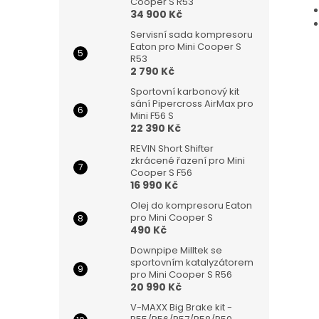
Cooper S R53
34 900 Kč
Servisní sada kompresoru
Eaton pro Mini Cooper S
R53
2 790 Kč
Sportovní karbonový kit
sání Pipercross AirMax pro
Mini F56 S
22 390 Kč
REVIN Short Shifter
zkrácené řazení pro Mini
Cooper S F56
16 990 Kč
Olej do kompresoru Eaton
pro Mini Cooper S
490 Kč
Downpipe Milltek se
sportovním katalyzátorem
pro Mini Cooper S R56
20 990 Kč
V-MAXX Big Brake kit -