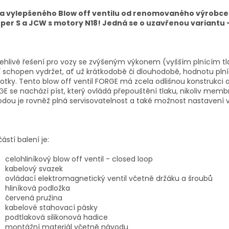
a vylepšeného Blow off ventilu od renomovaného výrobce 
per S a JCW s motory N18! Jedná se o uzavřenou variantu -
ehlivé řešení pro vozy se zvýšeným výkonem (vyšším plnícím tl
 schopen vydržet, ať už krátkodobě či dlouhodobě, hodnotu plní
otky. Tento blow off ventil FORGE má zcela odlišnou konstrukci a
E se nachází píst, který ovládá přepouštění tlaku, nikoliv mem
dou je rovněž plná servisovatelnost a také možnost nastavení
ástí balení je:
celohliníkový blow off ventil - closed loop
kabelový svazek
ovládací elektromagnetický ventil včetně držáku a šroubů
hliníková podložka
červená pružina
kabelové stahovací pásky
podtlaková silikonová hadice
montážní materiál včetně návodu