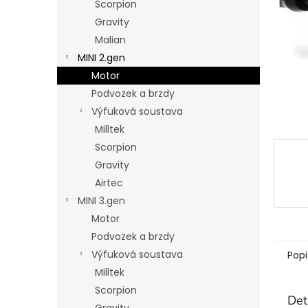
Scorpion
n
Gravity
e
Malian
l
MINI 2.gen
Motor
Podvozek a brzdy
Výfuková soustava
Milltek
Scorpion
Gravity
Airtec
MINI 3.gen
Motor
Podvozek a brzdy
Výfuková soustava
Popi
Milltek
Scorpion
Det