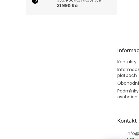
R55/R56/R57/R58/R59
31 990 Kč
Z
á
p
a
t
Informac
í
Kontakty
Informace
platbách
Obchodní
Podmínky
osobních 
Kontakt
info