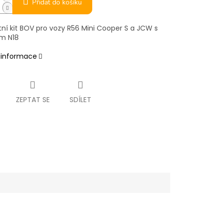
Přidat do košíku
ní kit BOV pro vozy R56 Mini Cooper S a JCW s
m N18
í informace
ZEPTAT SE
SDÍLET