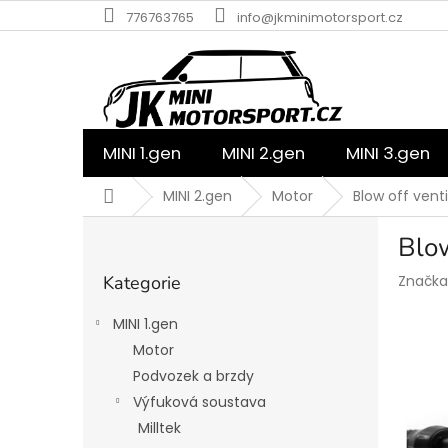
Přejít
776763765
info@jkminimotorsport.cz
na
obsah
MINI 1.gen
MINI 2.gen
MINI 3.gen
Domů
MINI 2.gen
Motor
Blow off vent
P
Blo
o
Přeskočit
s
Kategorie
Značka
kategorie
t
r
MINI 1.gen
a
Motor
n
Podvozek a brzdy
n
í
Výfuková soustava
p
Milltek
a