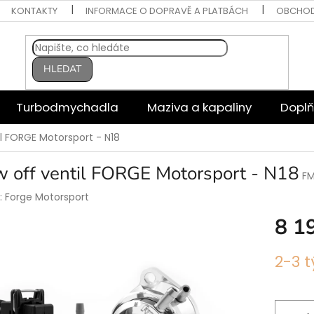
KONTAKTY
INFORMACE O DOPRAVĚ A PLATBÁCH
OBCHOD
HLEDAT
Turbodmychadla
Maziva a kapaliny
Doplň
il FORGE Motorsport - N18
w off ventil FORGE Motorsport - N18
F
:
Forge Motorsport
8 1
Měrná
2-3 
cena: