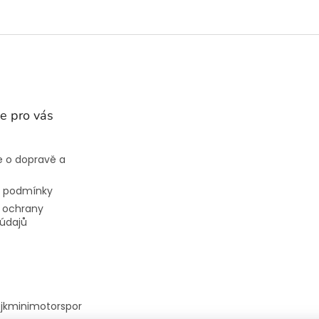
e pro vás
 o dopravě a
 podmínky
 ochrany
údajů
@
jkminimotorspor