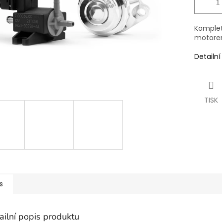
Komplet
motore
Detailn
TISK
s
ailní popis produktu