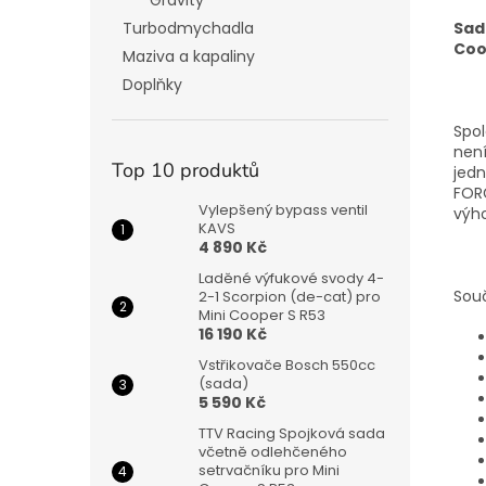
Gravity
Sad
Turbodmychadla
Coo
Maziva a kapaliny
Doplňky
Spol
není
Top 10 produktů
jedn
FORG
Vylepšený bypass ventil
výho
KAVS
4 890 Kč
Laděné výfukové svody 4-
Souč
2-1 Scorpion (de-cat) pro
Mini Cooper S R53
16 190 Kč
Vstřikovače Bosch 550cc
(sada)
5 590 Kč
TTV Racing Spojková sada
včetně odlehčeného
setrvačníku pro Mini