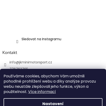
Sledovat na Instagramu
Kontakt
info
@
jkminimotorsport.cz
776763765
Používáme cookies, abychom Vám umožnili
JK MINI Motorsport
pohodlné prohlížení webu a díky analýze provozu
JKMiniMotorsport.cz
webu neustále zlepšovali jeho funkce, výkon a
použitelnost.
Více informací
Vytvořil Shoptet
Nastavení