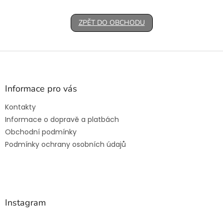
ZPĚT DO OBCHODU
Z
á
p
a
Informace pro vás
t
Kontakty
í
Informace o dopravě a platbách
Obchodní podmínky
Podmínky ochrany osobních údajů
Instagram