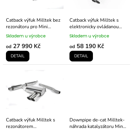
p
r
o
d
Catback výfuk Milltek bez
Catback výfuk Milltek s
u
rezonátoru pro Mini
elektronicky ovládanou
k
Cooper S F56 (pre-LCI)
klapkou pro Mini Cooper S
Skladem u výrobce
Skladem u výrobce
t
F56 (pre-LCI)
27 990 Kč
58 190 Kč
ů
od
od
DETAIL
DETAIL
Catback výfuk Milltek s
Downpipe de-cat Milltek-
rezonátorem
náhrada katalyzátoru Mini