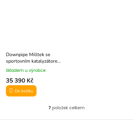
Downpipe Milltek se
sportovním katalyzátorem
pro Mini Cooper S F56
Skladem u výrobce
(2014-2018) - pro OEM
35 390 Kč
výfuk
Do košíku
7
položek celkem
O
v
l
Z
á
á
d