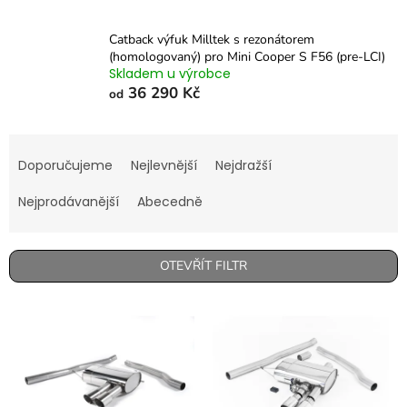
Catback výfuk Milltek s rezonátorem
(homologovaný) pro Mini Cooper S F56 (pre-LCI)
Skladem u výrobce
36 290 Kč
od
Ř
a
Doporučujeme
Nejlevnější
Nejdražší
z
e
Nejprodávanější
Abecedně
n
í
p
OTEVŘÍT FILTR
r
o
V
d
ý
u
p
k
i
t
s
ů