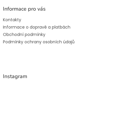
p
a
a
Informace pro vás
c
t
í
Kontakty
í
p
Informace o dopravě a platbách
r
v
Obchodní podmínky
k
Podmínky ochrany osobních údajů
y
v
ý
p
i
s
Instagram
u