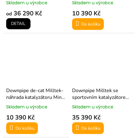
(homologovaný) pro Mini
Cooper S F56 (2014-
Skladem u výrobce
Skladem u výrobce
Cooper S F56 (pre-LCI)
2018) - pro Milltek výfuk
36 290 Kč
10 390 Kč
od
DETAIL
Do košíku
Downpipe de-cat Milltek-
Downpipe Milltek se
náhrada katalyzátoru Mini
sportovním katalyzátorem
Cooper S F56 (2014-
pro Mini Cooper S F56
Skladem u výrobce
Skladem u výrobce
2018) - pro OEM výfuk
(2014-2018) - pro Milltek
10 390 Kč
35 390 Kč
výfuk
Do košíku
Do košíku