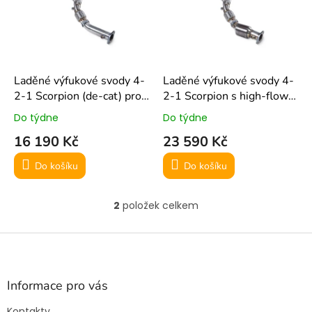
i
t
s
ů
p
r
o
d
Laděné výfukové svody 4-
Laděné výfukové svody 4-
u
2-1 Scorpion (de-cat) pro
2-1 Scorpion s high-flow
k
Mini Cooper S R53
katalyzátorem pro Mini
Do týdne
Do týdne
t
Cooper S R53
16 190 Kč
23 590 Kč
ů
Do košíku
Do košíku
2
položek celkem
O
v
l
Z
á
á
d
p
a
a
Informace pro vás
c
t
í
Kontakty