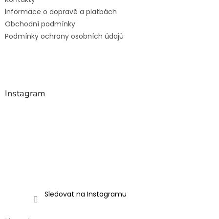
í
p
Informace o dopravě a platbách
r
v
Obchodní podmínky
k
Podmínky ochrany osobních údajů
y
v
ý
p
i
s
Instagram
u
Sledovat na Instagramu