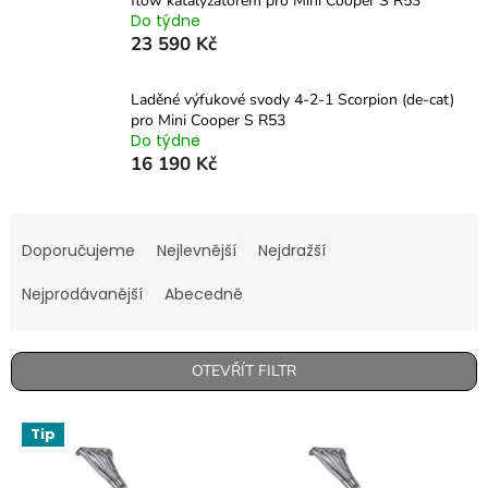
flow katalyzátorem pro Mini Cooper S R53
Do týdne
23 590 Kč
Laděné výfukové svody 4-2-1 Scorpion (de-cat)
pro Mini Cooper S R53
Do týdne
16 190 Kč
Ř
a
Doporučujeme
Nejlevnější
Nejdražší
z
e
Nejprodávanější
Abecedně
n
í
p
OTEVŘÍT FILTR
r
o
V
Tip
d
ý
u
p
k