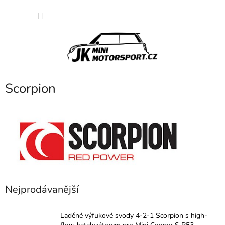
Přejít
NÁKU
na
obsah
KOŠÍK
Scorpion
Nejprodávanější
Laděné výfukové svody 4-2-1 Scorpion s high-