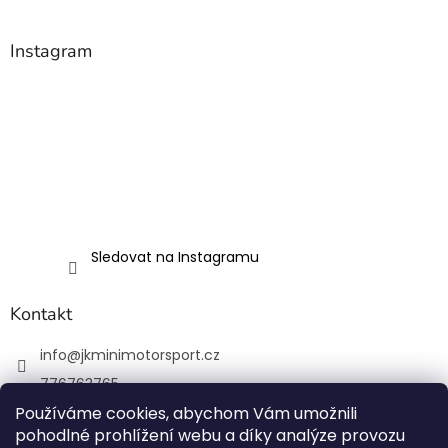
p
i
s
Instagram
u
Sledovat na Instagramu
Kontakt
info
@
jkminimotorsport.cz
776763765
Používáme cookies, abychom Vám umožnili
JK MINI Motorsport
pohodlné prohlížení webu a díky analýze provozu
JKMiniMotorsport.cz