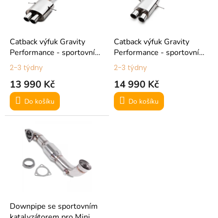
ů
p
r
o
d
Catback výfuk Gravity
Catback výfuk Gravity
u
Performance - sportovní
Performance - sportovní
k
nerezový výfukový systém
nerezový výfukový systém
2-3 týdny
2-3 týdny
t
(63,5mm) pro Mini Cooper
(76mm) pro Mini Cooper S
13 990 Kč
14 990 Kč
ů
S R56
R56
Do košíku
Do košíku
Downpipe se sportovním
katalyzátorem pro Mini