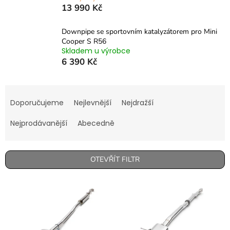
13 990 Kč
Downpipe se sportovním katalyzátorem pro Mini
Cooper S R56
Skladem u výrobce
6 390 Kč
Ř
a
Doporučujeme
Nejlevnější
Nejdražší
z
e
Nejprodávanější
Abecedně
n
í
p
OTEVŘÍT FILTR
r
o
V
d
ý
u
p
k
i
t
s