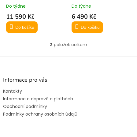
k
nerezový výfukový systém
katalyzátoru pro Mini
Do týdne
Do týdne
t
pro Mini Cooper S R53
Cooper S R53
11 590 Kč
6 490 Kč
ů
Do košíku
Do košíku
2
položek celkem
O
v
l
Z
á
á
d
p
a
a
Informace pro vás
c
t
í
Kontakty
í
p
Informace o dopravě a platbách
r
v
Obchodní podmínky
k
Podmínky ochrany osobních údajů
y
v
ý
p