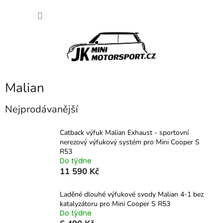
Přejít
NÁKU
na
obsah
KOŠÍK
Malian
Nejprodávanější
Catback výfuk Malian Exhaust - sportovní
nerezový výfukový systém pro Mini Cooper S
R53
Do týdne
11 590 Kč
Laděné dlouhé výfukové svody Malian 4-1 bez
katalyzátoru pro Mini Cooper S R53
Do týdne