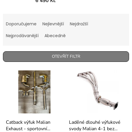
6 490 Kč
Ř
a
Doporučujeme
Nejlevnější
Nejdražší
z
e
Nejprodávanější
Abecedně
n
í
p
OTEVŘÍT FILTR
r
o
V
d
ý
u
p
k
i
t
s
ů
p
r
o
d
Catback výfuk Malian
Laděné dlouhé výfukové
u
Exhaust - sportovní
svody Malian 4-1 bez