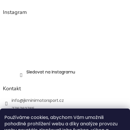
i
s
Instagram
u
Sledovat na Instagramu
Kontakt
info
@
jkminimotorsport.cz
776763765
Používáme cookies, abychom Vám umožnili
JK MINI Motorsport
pohodlné prohlížení webu a díky analýze provozu
JKMiniMotorsport.cz