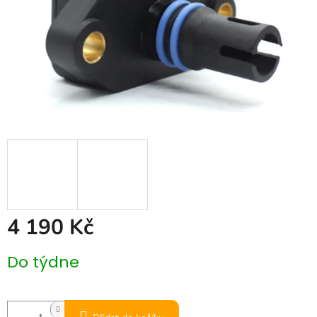
4 190 Kč
Měrná
Do týdne
cena: