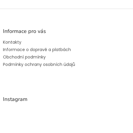
Z
á
p
a
Informace pro vás
t
Kontakty
í
Informace o dopravě a platbách
Obchodní podmínky
Podmínky ochrany osobních údajů
Instagram