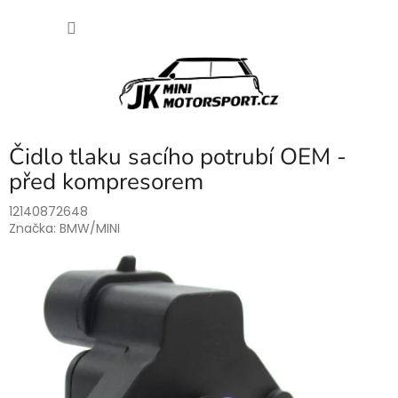
Přejít
NÁKU
na
obsah
KOŠÍK
Čidlo tlaku sacího potrubí OEM -
před kompresorem
12140872648
Značka:
BMW/MINI