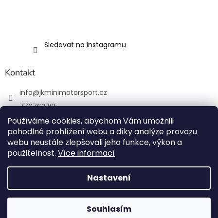
Sledovat na Instagramu
Kontakt
info
@
jkminimotorsport.cz
776763765
Používáme cookies, abychom Vám umožnili
JK MINI Motorsport
pohodlné prohlížení webu a díky analýze provozu
JKMiniMotorsport.cz
webu neustále zlepšovali jeho funkce, výkon a
použitelnost.
Více informací
Vytvořil Shoptet
Nastavení
Copyright 2026
JK MINI Motorsport
. Všechna práva
Souhlasím
vyhrazena.