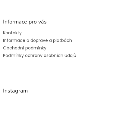
Z
á
p
a
Informace pro vás
t
Kontakty
í
Informace o dopravě a platbách
Obchodní podmínky
Podmínky ochrany osobních údajů
Instagram