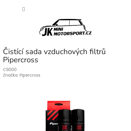
Přejít
NÁKU
na
obsah
KOŠÍK
Čistící sada vzduchových filtrů
Pipercross
C9000
Značka:
Pipercross