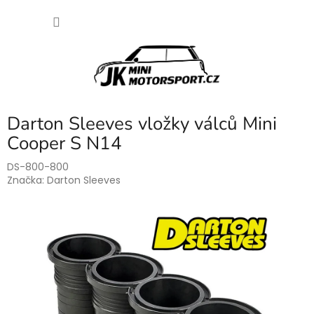
Přejít
NÁKU
na
obsah
KOŠÍK
Darton Sleeves vložky válců Mini
Cooper S N14
DS-800-800
Značka:
Darton Sleeves