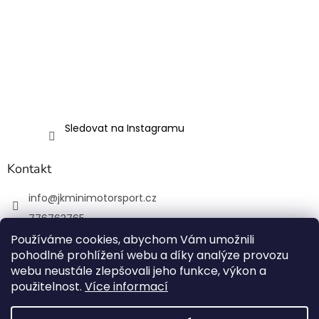
Sledovat na Instagramu
Kontakt
info
@
jkminimotorsport.cz
776763765
Používáme cookies, abychom Vám umožnili
JK MINI Motorsport
pohodlné prohlížení webu a díky analýze provozu
JKMiniMotorsport.cz
webu neustále zlepšovali jeho funkce, výkon a
použitelnost.
Více informací
Vytvořil Shoptet