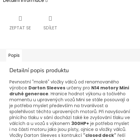
Detailní informace
ZEPTAT SE
SDÍLET
Popis
Detailní popis produktu
Pevnostní "mokré" vložky válců od renomovaného
výrobce
Darton Sleeves
určeny pro
N14 motory Mini
druhé generace
. Hranice hodnot výkonu a točivého
momentu u upravených vozů Mini se stále posouvají a
je potřeba myslet především na trvanlivost a
spolehlivost těchto upravených motorů. Při navyšování
plnícího tlaku v sání dochází také ke zvyšování tlaku ve
válcích a u vozů s výkonem
300HP+
je potřeba myslet
i na části motoru jako jsou písty, ojnice a vložky válců.
Vložky Darton Sleeves s kontrukcí
"closed deck"
řeší