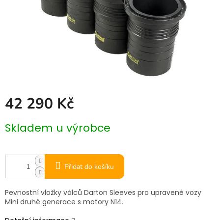
42 290 Kč
Měrná
Skladem u výrobce
cena:
Přidat do košíku
Pevnostní vložky válců Darton Sleeves pro upravené vozy
Mini druhé generace s motory N14.