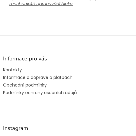
mechanické opracování bloku.
Z
á
p
a
Informace pro vás
t
Kontakty
í
Informace o dopravě a platbách
Obchodní podmínky
Podmínky ochrany osobních údajů
Instagram