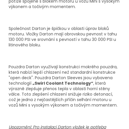
potíže spojené s blokem motoru u vozů Mini s vysokým
výkonem a točivým momentem.
Společnost Darton je špičkou v oblasti úprav bloků
motoru. Vložky Darton mají obrovskou pevnost v tahu
130 000 PSI ve srovnání s pevností v tahu 30 000 PSI u
litinového bloku.
Pouzdra Darton využívají konstrukci mokrého pouzdra,
která nabízí lepší chlazení než standardní konstrukce
"open deck". Pouzdra Darton Sleeves jsou vybavena
technologií
„Swirl Coolant Technology“
, která
výrazně zlepšuje přenos tepla v oblasti horní stěny
válce. Toto zlepšení chlazení snižuje riziko detonací,
což je jedna z nejčastějších příčin selhání motoru u
vozů Mini s vysokým výkonem a točivým momentem.
Upozornění: Pro instalaci Darton vložek je potřeba