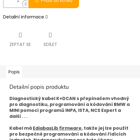
Přidat do košíku
Detailní informace
ZEPTAT SE
SDÍLET
Popis
Detailní popis produktu
Diagnostický kabel K+DCAN s přepínačem vhodný
pro diagnostiku, programování a kódování BMW a
MINI pomocí programů INPA, ISTA, NCS Expert a
další . . .
Kabel má
EdiabasLib firmware
, takže jej lze použít
pro bezpečné programování a kódování řídících