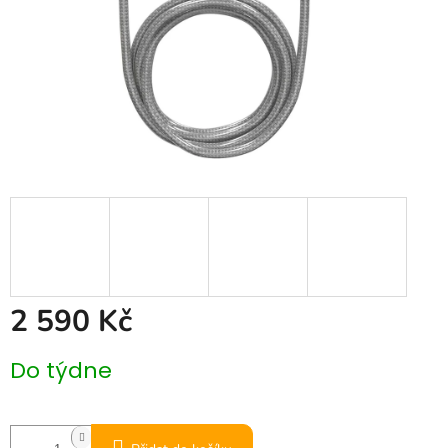
2 590 Kč
Měrná
Do týdne
cena: