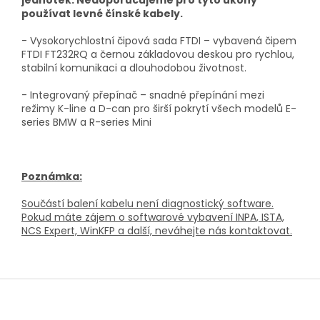
jednotek. Nedoporučujeme pro tyto úkony
používat levné čínské kabely.
- Vysokorychlostní čipová sada FTDI – vybavená čipem
FTDI FT232RQ a černou základovou deskou pro rychlou,
stabilní komunikaci a dlouhodobou životnost.
- Integrovaný přepínač – snadné přepínání mezi
režimy K-line a D-can pro širší pokrytí všech modelů E-
series BMW a R-series Mini
Poznámka:
Součástí balení kabelu není diagnostický software.
Pokud máte zájem o softwarové vybavení INPA, ISTA,
NCS Expert, WinKFP a další, neváhejte nás kontaktovat.
Z
á
p