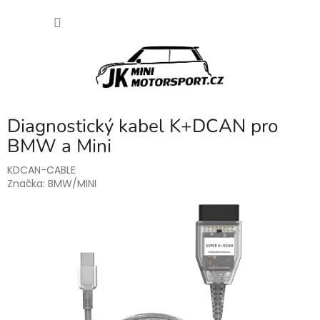
Přejít
NÁKU
na
obsah
KOŠÍK
Diagnostický kabel K+DCAN pro
BMW a Mini
KDCAN-CABLE
Značka:
BMW/MINI