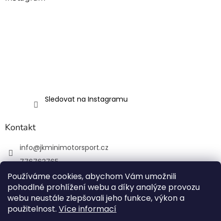
Sledovat na Instagramu
Kontakt
info
@
jkminimotorsport.cz
776763765
Používáme cookies, abychom Vám umožnili
JK MINI Motorsport
pohodlné prohlížení webu a díky analýze provozu
JKMiniMotorsport.cz
webu neustále zlepšovali jeho funkce, výkon a
použitelnost.
Více informací