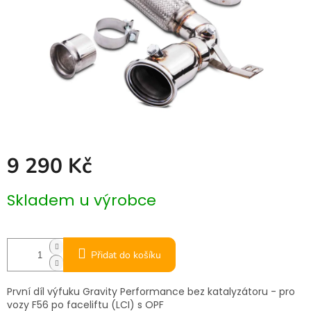
9 290 Kč
Měrná
Skladem u výrobce
cena:
Přidat do košíku
První díl výfuku Gravity Performance bez katalyzátoru - pro
vozy F56 po faceliftu (LCI) s OPF