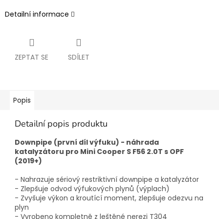
Detailní informace
ZEPTAT SE
SDÍLET
Popis
Detailní popis produktu
Downpipe (první díl výfuku) - náhrada
katalyzátoru pro Mini Cooper S F56 2.0T s OPF
(2019+)
- Nahrazuje sériový restriktivní downpipe a katalyzátor
- Zlepšuje odvod výfukových plynů (výplach)
- Zvyšuje výkon a kroutící moment, zlepšuje odezvu na
plyn
- Vyrobeno kompletně z leštěné nerezi T304