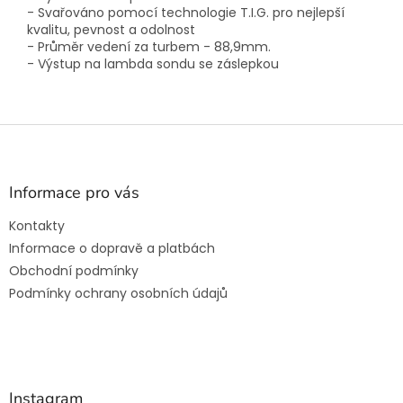
- Svařováno pomocí technologie T.I.G. pro nejlepší
kvalitu, pevnost a odolnost
- Průměr vedení za turbem - 88,9mm.
- Výstup na lambda sondu se záslepkou
Z
á
p
a
Informace pro vás
t
Kontakty
í
Informace o dopravě a platbách
Obchodní podmínky
Podmínky ochrany osobních údajů
Instagram