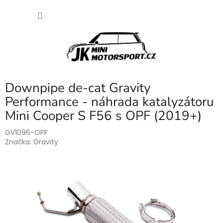
Přejít
NÁKU
na
obsah
KOŠÍK
Downpipe de-cat Gravity
Performance - náhrada katalyzátoru
Mini Cooper S F56 s OPF (2019+)
GV1096-OPF
Značka:
Gravity