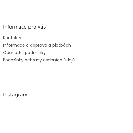
Z
á
p
a
Informace pro vás
t
Kontakty
í
Informace o dopravě a platbách
Obchodní podmínky
Podmínky ochrany osobních údajů
Instagram