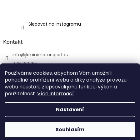
Sledovat na Instagramu
Kontakt
info
@
jkminimotorsport.cz
776763765
Používáme cookies, abychom Vám umožnili
JK MINI Motorsport
pohodlné prohlížení webu a díky analýze provozu
JKMiniMotorsport.cz
webu neustále zlepšovali jeho funkce, výkon a
použitelnost.
Více informací
Vytvořil Shoptet
Nastavení
Copyright 2026
JK MINI Motorsport
. Všechna práva
Souhlasím
vyhrazena.