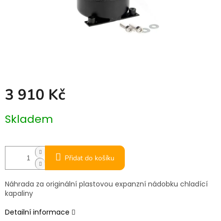
3 910 Kč
Měrná
Skladem
cena:
Přidat do košíku
Náhrada za originální plastovou expanzní nádobku chladící
kapaliny
Detailní informace