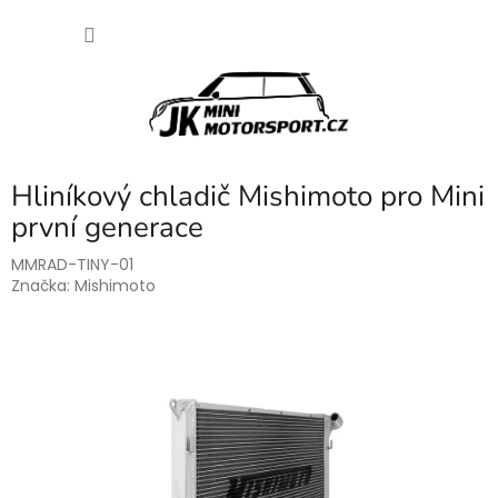
Přejít
NÁKU
na
obsah
KOŠÍK
Hliníkový chladič Mishimoto pro Mini
první generace
MMRAD-TINY-01
Značka:
Mishimoto