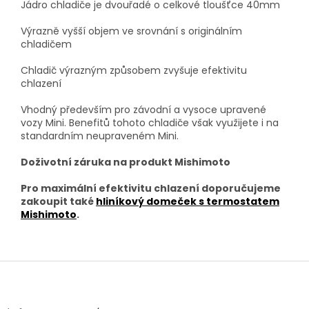
Jádro chladiče je dvouřadé o celkové tloušťce 40mm
Výrazně vyšší objem ve srovnání s originálním
chladičem
Chladič výrazným způsobem zvyšuje efektivitu
chlazení
Vhodný především pro závodní a vysoce upravené
vozy Mini. Benefitů tohoto chladiče však využijete i na
standardním neupraveném Mini.
Doživotní záruka na produkt Mishimoto
Pro maximální efektivitu chlazení doporučujeme
zakoupit také
hliníkový domeček s termostatem
Mishimoto
.
Z
á
p