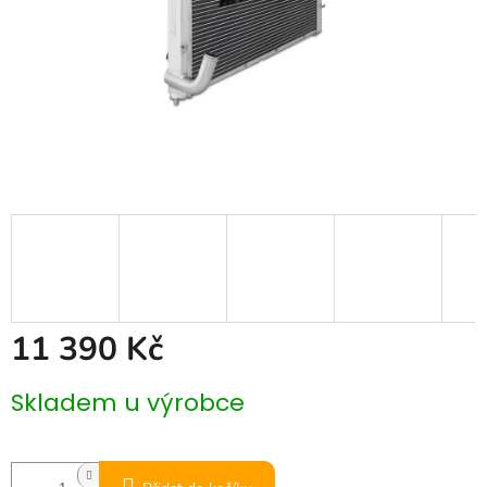
11 390 Kč
Měrná
Skladem u výrobce
cena: