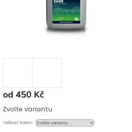
od
450 Kč
Měrná
Zvolte variantu
cena:
Velikost balení