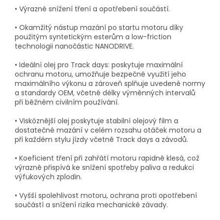
• Výrazné snížení tření a opotřebení součástí.
• Okamžitý nástup mazání po startu motoru díky
použitým syntetickým esterům a low-friction
technologii nanočástic NANODRIVE.
• Ideální olej pro Track days: poskytuje maximální
ochranu motoru, umožňuje bezpečné využití jeho
maximálního výkonu a zároveň splňuje uvedené normy
a standardy OEM, včetně délky výměnných intervalů
při běžném civilním používání.
• Viskóznější olej poskytuje stabilní olejový film a
dostatečné mazání v celém rozsahu otáček motoru a
při každém stylu jízdy včetně Track days a závodů.
• Koeficient tření při zahřátí motoru rapidně klesá, což
výrazně přispívá ke snížení spotřeby paliva a redukci
výfukových zplodin.
• Vyšší spolehlivost motoru, ochrana proti opotřebení
součástí a snížení rizika mechanické závady.