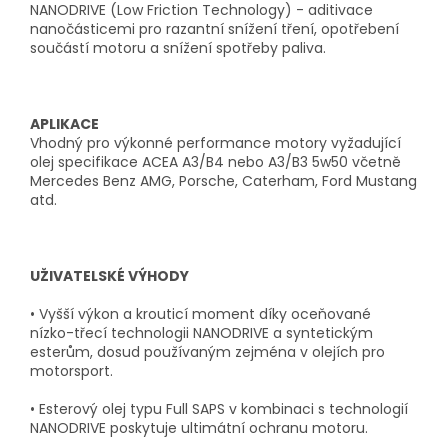
NANODRIVE (Low Friction Technology) - aditivace
nanočásticemi pro razantní snížení tření, opotřebení
součástí motoru a snížení spotřeby paliva.
APLIKACE
Vhodný pro výkonné performance motory vyžadující
olej specifikace ACEA A3/B4 nebo A3/B3 5w50 včetně
Mercedes Benz AMG, Porsche, Caterham, Ford Mustang
atd.
UŽIVATELSKÉ VÝHODY
• Vyšší výkon a krouticí moment díky oceňované
nízko-třecí technologii NANODRIVE a syntetickým
esterům, dosud používaným zejména v olejích pro
motorsport.
• Esterový olej typu Full SAPS v kombinaci s technologií
NANODRIVE poskytuje ultimátní ochranu motoru.