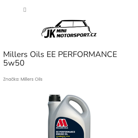
Přejít
NÁKU
na
obsah
KOŠÍK
Millers Oils EE PERFORMANCE
5w50
Značka:
Millers Oils