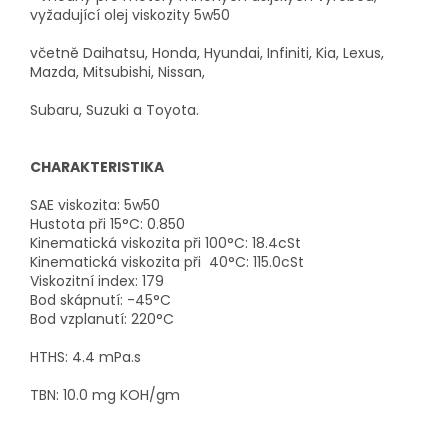
vyžadující olej viskozity 5w50
včetně Daihatsu, Honda, Hyundai, Infiniti, Kia, Lexus,
Mazda, Mitsubishi, Nissan,
Subaru, Suzuki a Toyota.
CHARAKTERISTIKA
SAE viskozita: 5w50
Hustota při 15°C: 0.850
Kinematická viskozita při 100°C: 18.4cSt
Kinematická viskozita při 40°C: 115.0cSt
Viskozitní index: 179
Bod skápnutí: -45°C
Bod vzplanutí: 220°C
HTHS: 4.4 mPa.s
TBN: 10.0 mg KOH/gm