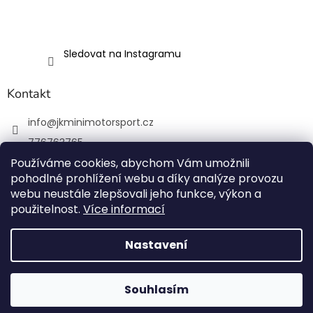
Sledovat na Instagramu
Kontakt
info
@
jkminimotorsport.cz
776763765
Používáme cookies, abychom Vám umožnili
JK MINI Motorsport
pohodlné prohlížení webu a díky analýze provozu
JKMiniMotorsport.cz
webu neustále zlepšovali jeho funkce, výkon a
použitelnost.
Více informací
Vytvořil Shoptet
Nastavení
Copyright 2026
JK MINI Motorsport
. Všechna práva
Souhlasím
vyhrazena.