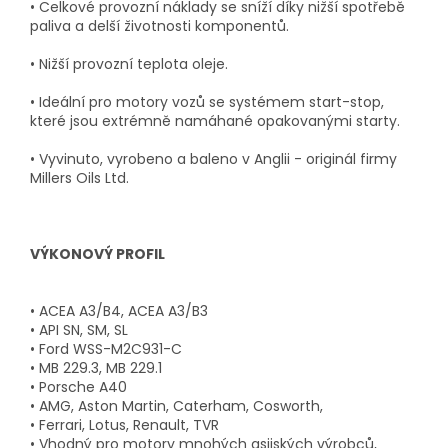
• Celkové provozní náklady se sníží díky nižší spotřebě
paliva a delší životnosti komponentů.
• Nižší provozní teplota oleje.
• Ideální pro motory vozů se systémem start-stop,
které jsou extrémně namáhané opakovanými starty.
• Vyvinuto, vyrobeno a baleno v Anglii - originál firmy
Millers Oils Ltd.
VÝKONOVÝ PROFIL
• ACEA A3/B4, ACEA A3/B3
• API SN, SM, SL
• Ford WSS-M2C931-C
• MB 229.3, MB 229.1
• Porsche A40
• AMG, Aston Martin, Caterham, Cosworth,
• Ferrari, Lotus, Renault, TVR
• Vhodný pro motory mnohých asijských výrobců,