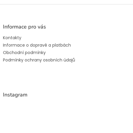
Z
á
p
a
Informace pro vás
t
Kontakty
í
Informace o dopravě a platbách
Obchodní podmínky
Podmínky ochrany osobních údajů
Instagram