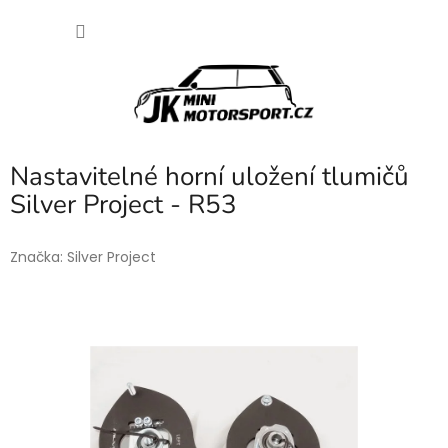
Přejít
NÁKU
na
obsah
KOŠÍK
Nastavitelné horní uložení tlumičů
Silver Project - R53
Značka:
Silver Project