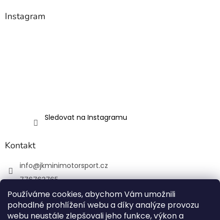
Instagram
Sledovat na Instagramu
Kontakt
info
@
jkminimotorsport.cz
776763765
Používáme cookies, abychom Vám umožnili
JK MINI Motorsport
pohodlné prohlížení webu a díky analýze provozu
JKMiniMotorsport.cz
webu neustále zlepšovali jeho funkce, výkon a