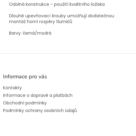
Odolná konstrukce - použití kvalitního ložiska
Dlouhé upevňovací šrouby umožňují dodatečnou
montáž horní rozpěry tlumičů
Barvy: černá/modrá
Z
á
p
a
Informace pro vás
t
Kontakty
í
Informace o dopravě a platbách
Obchodní podmínky
Podmínky ochrany osobních údajů