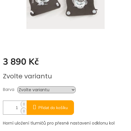
3 890 Kč
Měrná
Zvolte variantu
cena:
Barva
Přidat do košíku
Horní uložení tlumičů pro přesné nastavení odklonu kol