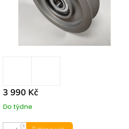
3 990 Kč
Měrná
Do týdne
cena: