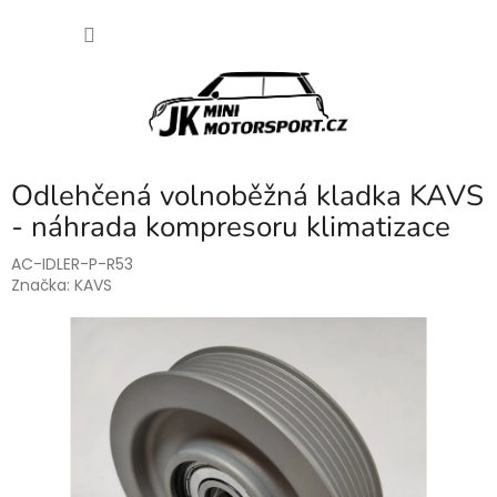
Přejít
NÁKU
na
obsah
KOŠÍK
Odlehčená volnoběžná kladka KAVS
- náhrada kompresoru klimatizace
AC-IDLER-P-R53
Značka:
KAVS