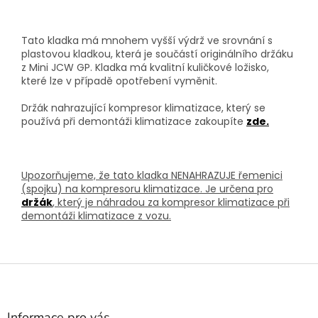
Tato kladka má mnohem vyšší výdrž ve srovnání s
plastovou kladkou, která je součástí originálního držáku
z Mini JCW GP. Kladka má kvalitní kuličkové ložisko,
které lze v případě opotřebení vyměnit.
Držák nahrazující kompresor klimatizace, který se
používá při demontáži klimatizace zakoupíte
zde.
Upozorňujeme, že tato kladka NENAHRAZUJE řemenici
(spojku) na kompresoru klimatizace. Je určena pro
držák
, který je náhradou za kompresor klimatizace při
demontáži klimatizace z vozu.
Z
á
p
a
Informace pro vás