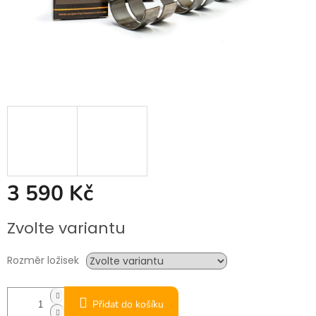
3 590 Kč
Měrná
Zvolte variantu
cena:
Rozměr ložisek
Přidat do košíku