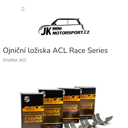
Přejít
NÁKU
na
obsah
KOŠÍK
Ojniční ložiska ACL Race Series
Značka:
ACL