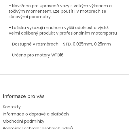
- Navrženo pro upravené vozy s velkým výkonem a
točivým momentem. Lze použít i v motorech se
sériovými parametry
- Ložiska vykazují mnohem vyšší odolnost a výdrž.
Velmi oblíbený produkt v profesionálním motorsportu
- Dostupné v rozměrech - STD, 0.025mm, 0.25mm
- Určeno pro motory W11B16
Z
á
p
a
Informace pro vás
t
Kontakty
í
Informace o dopravě a platbách
Obchodní podmínky
Podmínky ochrany osobních údajů