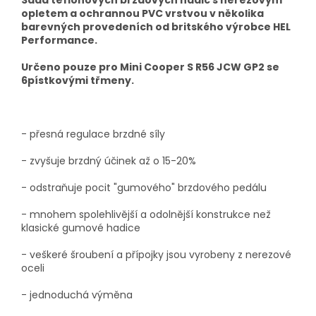
Sada teflonových brzdových hadic s nerezovým
opletem a ochrannou PVC vrstvou v několika
barevných provedeních od britského výrobce HEL
Performance.
Určeno pouze pro Mini Cooper S R56 JCW GP2 se
6pístkovými třmeny.
- přesná regulace brzdné síly
- zvyšuje brzdný účinek až o 15-20%
- odstraňuje pocit "gumového" brzdového pedálu
- mnohem spolehlivější a odolnější konstrukce než
klasické gumové hadice
- veškeré šroubení a přípojky jsou vyrobeny z nerezové
oceli
- jednoduchá výměna