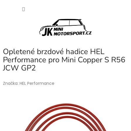
Přejít
NÁKU
na
obsah
KOŠÍK
Opletené brzdové hadice HEL
Performance pro Mini Copper S R56
JCW GP2
Značka:
HEL Performance