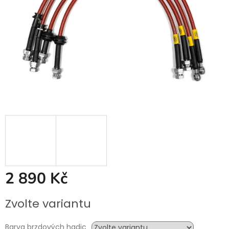
2 890 Kč
Měrná
Zvolte variantu
cena:
Barva brzdových hadic