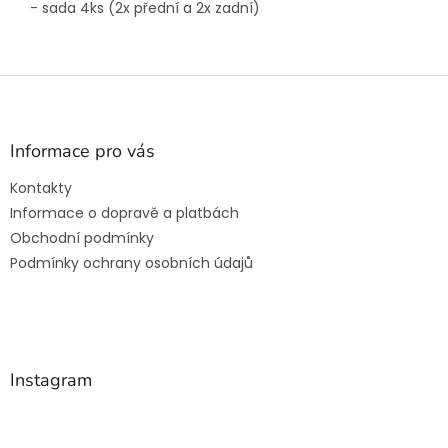
- sada 4ks (2x přední a 2x zadní)
Z
á
p
a
Informace pro vás
t
Kontakty
í
Informace o dopravě a platbách
Obchodní podmínky
Podmínky ochrany osobních údajů
Instagram