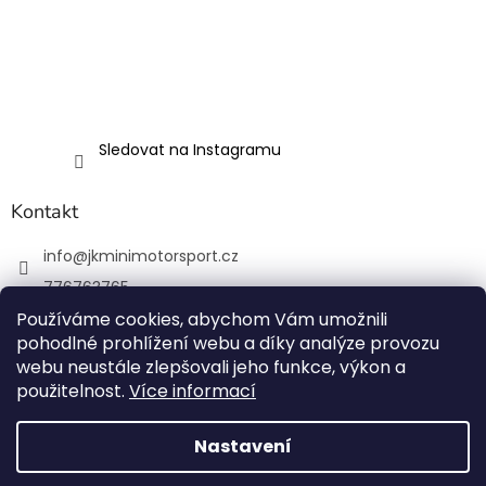
Sledovat na Instagramu
Kontakt
info
@
jkminimotorsport.cz
776763765
Používáme cookies, abychom Vám umožnili
JK MINI Motorsport
pohodlné prohlížení webu a díky analýze provozu
JKMiniMotorsport.cz
webu neustále zlepšovali jeho funkce, výkon a
použitelnost.
Více informací
Vytvořil Shoptet
Nastavení