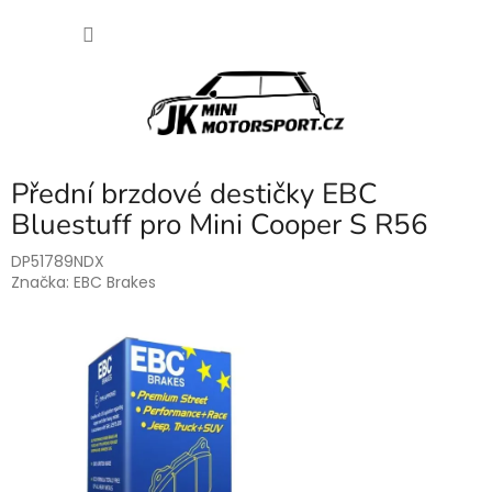
Přejít
NÁKU
na
obsah
KOŠÍK
Přední brzdové destičky EBC
Bluestuff pro Mini Cooper S R56
DP51789NDX
Značka:
EBC Brakes