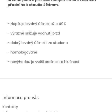
Určeno pouze pro Mini Cooper S R56 s velikostí
předního kotouče 294mm.
- zlepšuje brzdný účinek až o 40%
- výrazně snižuje vadnutí brzd
- dobrý brzdný účinek i za studena
- homologované
- nevýhodou je vyšší prašnost a hlučnost
Z
á
p
a
Informace pro vás
t
Kontakty
í