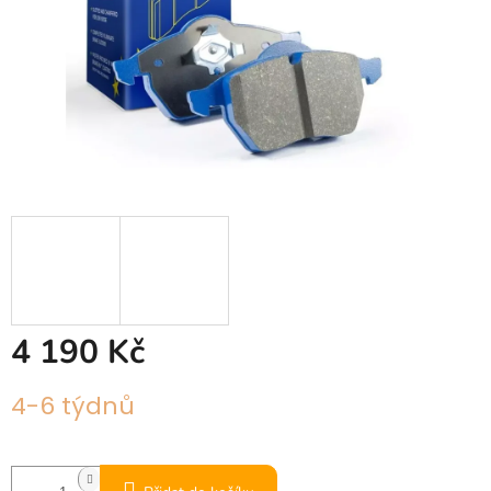
4 190 Kč
Měrná
4-6 týdnů
cena: