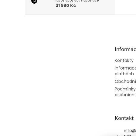
R55/R56/R57/R58/R59
31 990 Kč
Z
á
p
a
t
Informac
í
Kontakty
Informace
platbách
Obchodní
Podmínky
osobních 
Kontakt
info