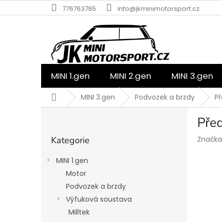
Přejít
776763765
info@jkminimotorsport.cz
na
obsah
MINI 1.gen
MINI 2.gen
MINI 3.gen
Domů
MINI 3.gen
Podvozek a brzdy
Př
P
Před
o
Přeskočit
s
Kategorie
Značka
kategorie
t
r
MINI 1.gen
a
Motor
n
Podvozek a brzdy
n
í
Výfuková soustava
p
Milltek
a