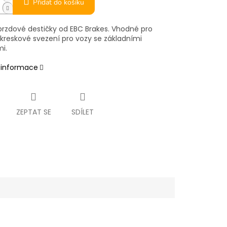
Přidat do košíku
brzdové destičky od EBC Brakes. Vhodné pro
okreskové svezení pro vozy se základními
i.
í informace
ZEPTAT SE
SDÍLET