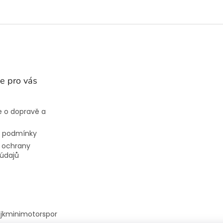
e pro vás
 o dopravě a
 podmínky
 ochrany
údajů
@
jkminimotorspor