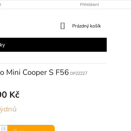
NÍ PODMÍNKY
PODMÍNKY OCHRANY OSOBNÍCH ÚDAJŮ
Přihlášení
NÁKUPNÍ
Prázdný košík
KOŠÍK
ky
ro Mini Cooper S F56
DP22227
90 Kč
týdnů