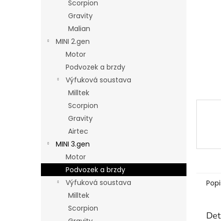
Scorpion
n
Gravity
e
Malian
l
MINI 2.gen
Motor
Podvozek a brzdy
Výfuková soustava
Milltek
Scorpion
Gravity
Airtec
MINI 3.gen
Motor
Podvozek a brzdy
Výfuková soustava
Popi
Milltek
Scorpion
Det