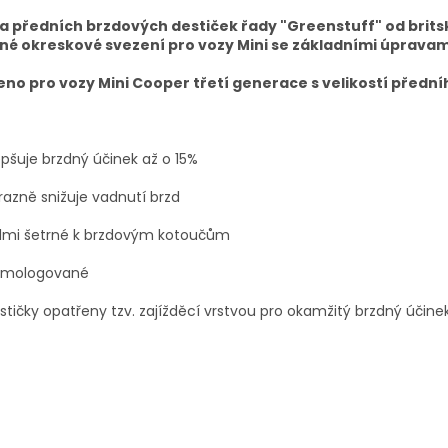
a předních brzdových destiček řady "Greenstuff" od brits
žné okreskové svezení pro vozy Mini se základními úpravam
eno pro vozy Mini Cooper třetí generace s velikostí před
epšuje brzdný účinek až o 15%
razně snižuje vadnutí brzd
elmi šetrné k brzdovým kotoučům
omologované
stičky opatřeny tzv. zajížděcí vrstvou pro okamžitý brzdný účin