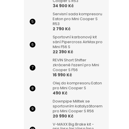
Cooper S R53
34 900 Kč
Servisní sada kompresoru
Eaton pro Mini Cooper S
R53
2 790 Kč
Sportovní karbonový kit
sání Pipercross AirMax pro
Mini F56 S
22 390 Kč
REVIN Short Shifter
zkrácené řazení pro Mini
Cooper S F56
16 990 Kč
Olej do kompresoru Eaton
pro Mini Cooper S
490 Kč
Downpipe Milltek se
sportovním katalyzátorem
pro Mini Cooper S R56
20 990 Kč
V-MAXX Big Brake kit -