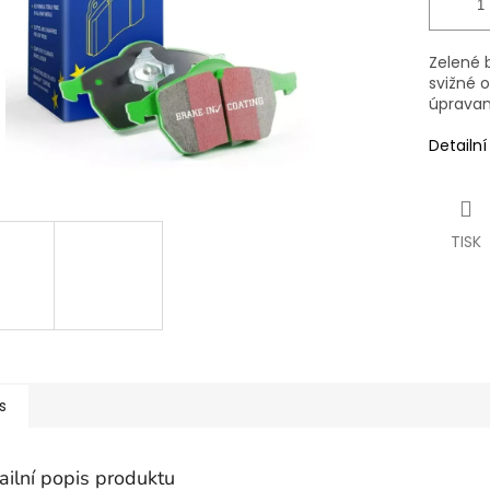
Zelené 
svižné 
úpravam
Detailn
TISK
s
ailní popis produktu