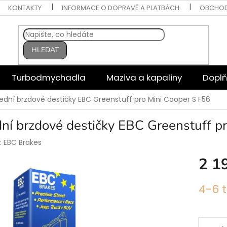
KONTAKTY
INFORMACE O DOPRAVĚ A PLATBÁCH
OBCHOD
HLEDAT
Turbodmychadla
Maziva a kapaliny
Doplň
ední brzdové destičky EBC Greenstuff pro Mini Cooper S F56
ní brzdové destičky EBC Greenstuff p
:
EBC Brakes
2 1
Měrná
4-6 
cena: