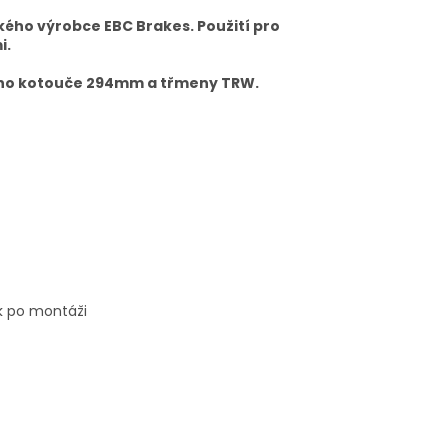
kého výrobce EBC Brakes. Použití pro
i.
ního kotouče 294mm a třmeny TRW.
ek po montáži