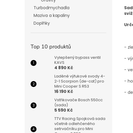
Gravity
Sad
Turbodmychadla
svi
Maziva a kapaliny
Doplňky
Urč
Top 10 produktů
- zl
Vylepšený bypass ventil
- vý
KAVS
4 890 Kč
- v
Laděné výfukové svody 4-
- h
2-1 Scorpion (de-cat) pro
Mini Cooper S R53
16 190 Kč
- de
Vstřikovače Bosch 550cc
(sada)
5 590 Kč
TTV Racing Spojková sada
včetně odlehčeného
setrvačníku pro Mini