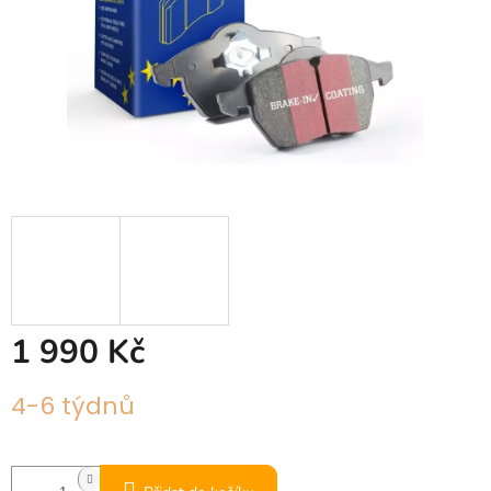
1 990 Kč
Měrná
4-6 týdnů
cena: