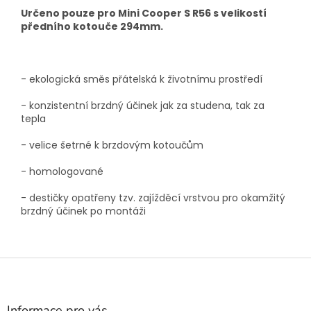
Určeno pouze pro Mini Cooper S R56 s velikostí
předního kotouče 294mm.
- ekologická směs přátelská k životnímu prostředí
- konzistentní brzdný účinek jak za studena, tak za
tepla
- velice šetrné k brzdovým kotoučům
- homologované
- destičky opatřeny tzv. zajížděcí vrstvou pro okamžitý
brzdný účinek po montáži
Z
á
p
a
Informace pro vás