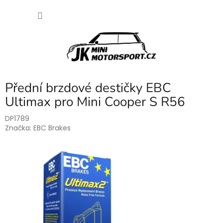
Přejít
NÁKU
na
obsah
KOŠÍK
Přední brzdové destičky EBC
Ultimax pro Mini Cooper S R56
DP1789
Značka:
EBC Brakes