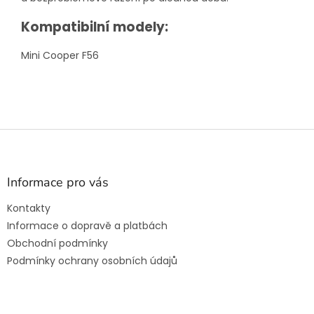
Kompatibilní modely:
Mini Cooper F56
Z
á
p
a
Informace pro vás
t
Kontakty
í
Informace o dopravě a platbách
Obchodní podmínky
Podmínky ochrany osobních údajů