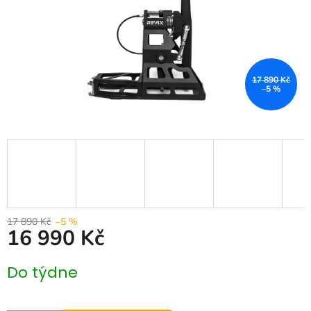
17 890 Kč
–5 %
17 890 Kč
–5 %
16 990 Kč
Měrná
Do týdne
cena: