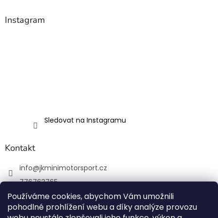
Instagram
Sledovat na Instagramu
Kontakt
info
@
jkminimotorsport.cz
776763765
Používáme cookies, abychom Vám umožnili
JK MINI Motorsport
pohodlné prohlížení webu a díky analýze provozu
JKMiniMotorsport.cz
webu neustále zlepšovali jeho funkce, výkon a