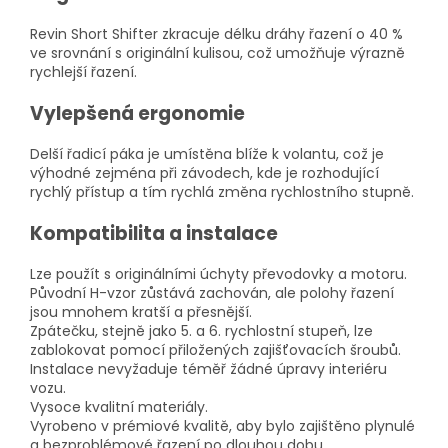
Revin Short Shifter zkracuje délku dráhy řazení o 40 %
ve srovnání s originální kulisou, což umožňuje výrazně
rychlejší řazení.
Vylepšená ergonomie
Delší řadicí páka je umístěna blíže k volantu, což je
výhodné zejména při závodech, kde je rozhodující
rychlý přístup a tím rychlá změna rychlostního stupně.
Kompatibilita a instalace
Lze použít s originálními úchyty převodovky a motoru.
Původní H-vzor zůstává zachován, ale polohy řazení
jsou mnohem kratší a přesnější.
Zpátečku, stejně jako 5. a 6. rychlostní stupeň, lze
zablokovat pomocí přiložených zajišťovacích šroubů.
Instalace nevyžaduje téměř žádné úpravy interiéru
vozu.
Vysoce kvalitní materiály.
Vyrobeno v prémiové kvalitě, aby bylo zajištěno plynulé
a bezproblémové řazení po dlouhou dobu.