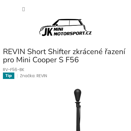
Přejít
NÁKU
na
obsah
KOŠÍK
REVIN Short Shifter zkrácené řazení
pro Mini Cooper S F56
RV-F56-BK
Značka:
REVIN
Tip