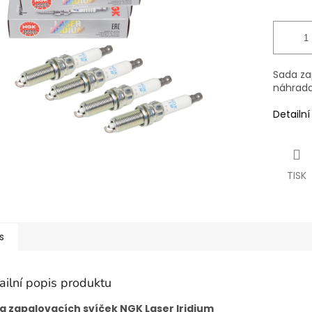
Sada zap
náhrada 
Detailn
TISK
s
ailní popis produktu
a zapalovacích svíček NGK Laser Iridium