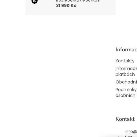
R55/R56/R57/R58/R59
31 990 Kč
Z
á
p
a
t
Informac
í
Kontakty
Informace
platbách
Obchodní
Podmínky
osobních 
Kontakt
info