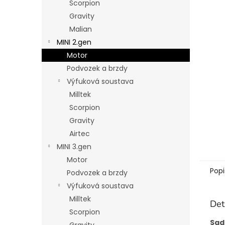
Scorpion
n
Gravity
e
Malian
l
MINI 2.gen
Motor
Podvozek a brzdy
Výfuková soustava
Milltek
Scorpion
Gravity
Airtec
MINI 3.gen
Motor
Popi
Podvozek a brzdy
Výfuková soustava
Milltek
Det
Scorpion
Sad