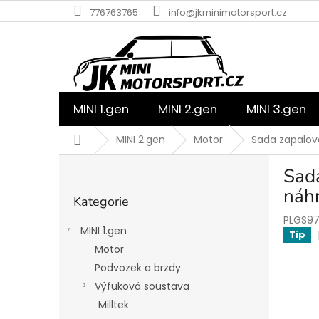
Přejít
776763765
info@jkminimotorsport.cz
na
obsah
MINI 1.gen
MINI 2.gen
MINI 3.gen
Domů
MINI 2.gen
Motor
Sada zapalova
P
Sada
o
Přeskočit
s
náh
Kategorie
kategorie
t
PLGS9
r
MINI 1.gen
Tip
a
Motor
n
Podvozek a brzdy
n
í
Výfuková soustava
p
Milltek
a