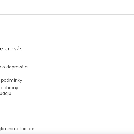
e pro vás
 o dopravě a
 podmínky
 ochrany
údajů
@
jkminimotorspor