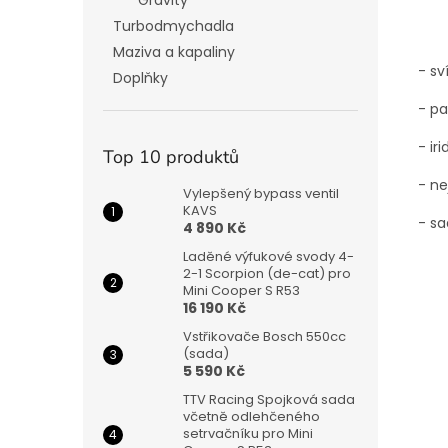
Gravity
Turbodmychadla
Maziva a kapaliny
- sv
Doplňky
- pa
- ir
Top 10 produktů
- ne
Vylepšený bypass ventil
KAVS
- s
4 890 Kč
Laděné výfukové svody 4-
2-1 Scorpion (de-cat) pro
Mini Cooper S R53
16 190 Kč
Vstřikovače Bosch 550cc
(sada)
5 590 Kč
TTV Racing Spojková sada
včetně odlehčeného
setrvačníku pro Mini