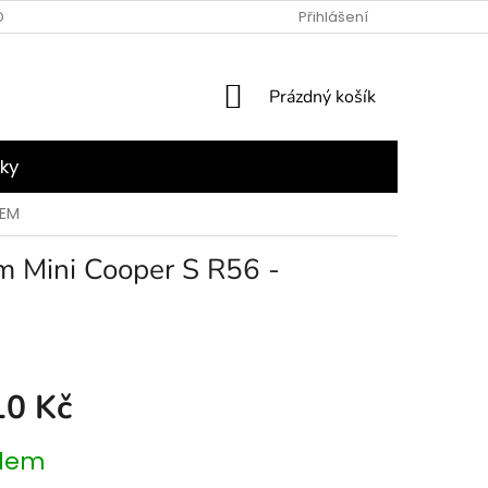
NÍ PODMÍNKY
PODMÍNKY OCHRANY OSOBNÍCH ÚDAJŮ
Přihlášení
NÁKUPNÍ
Prázdný košík
KOŠÍK
ky
OEM
um Mini Cooper S R56 -
10 Kč
dem