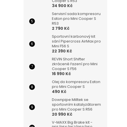
Cooper S R53
34 900 Kč
Servisní sada kompresoru
Eaton pro Mini Cooper S
R53
2 790 Kč
Sportovní karbonový kit
sání Pipercross AirMax pro
Mini F56 S
22 390 Kč
REVIN Short Shifter
zkrácené řazení pro Mini
Cooper S F56
16 990 Kč
Olej do kompresoru Eaton
pro Mini Cooper S
490 Kč
Downpipe Milltek se
sportovním katalyzátorem
pro Mini Cooper S R56
20 990 Kč
V-MAXX Big Brake kit -