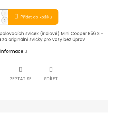
Přidat do košíku
alovacích svíček (iridiové) Mini Cooper R56 S -
za originální svíčky pro vozy bez úprav
í informace
ZEPTAT SE
SDÍLET