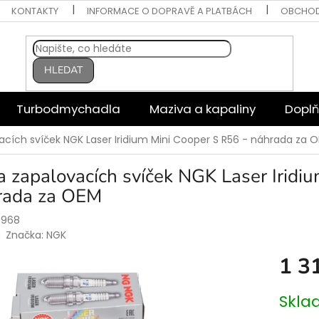
KONTAKTY
INFORMACE O DOPRAVĚ A PLATBÁCH
OBCHOD
HLEDAT
Turbodmychadla
Maziva a kapaliny
Doplň
cích svíček NGK Laser Iridium Mini Cooper S R56 - náhrada za 
 zapalovacích svíček NGK Laser Iridi
rada za OEM
7968
Značka:
NGK
1 3
Měrná
Skla
cena: