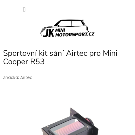
Přejít
NÁKU
na
obsah
KOŠÍK
Sportovní kit sání Airtec pro Mini
Cooper R53
Značka:
Airtec