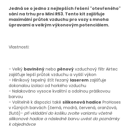
Jedná se o jedno z nejlepších řešení "otevřeného"
sání na trhu pro Mini R53. Tento kit zajišťuje
maximální průtok vzduchu pro vozy s mnoha
úpravami a velkým výkonovým potenciálem.
Vlastnosti:
- Velký
bavlněný
nebo
pěnový
vzduchový filtr Airtec
zajišťuje lepší průtok vzduchu a vyšší výkon
- Hliníkový tepelný štít řezaný
laserem
zajišťuje
dokonalou izolaci od horkého vzduchu
- Nalakováno vysoce kvalitní a odolnou práškovou
barvou
- Volitelně k dispozici také
silikonová hadice
ProHoses
v různých barvách (černá, modrá, červená, oranžová,
žlutá)-
při vkládání do košíku zvolte variantu včetně
silikonové hadice a následně barvu uvést do poznámky
k objednávce