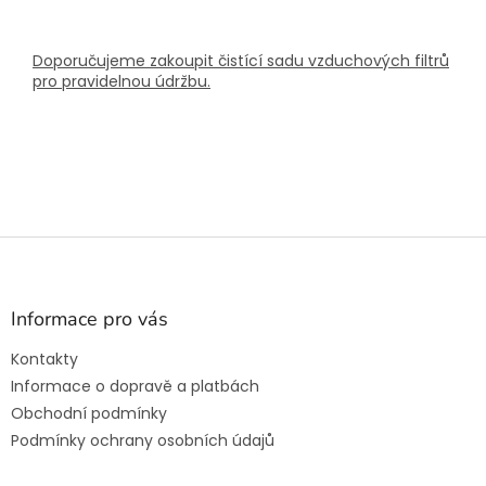
Doporučujeme zakoupit čistící sadu vzduchových filtrů
pro pravidelnou údržbu.
Z
á
p
a
Informace pro vás
t
Kontakty
í
Informace o dopravě a platbách
Obchodní podmínky
Podmínky ochrany osobních údajů