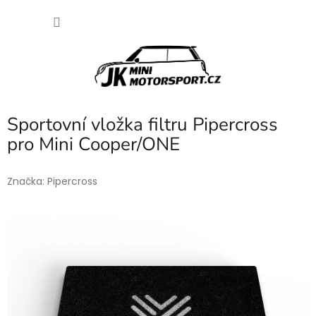
Přejít
NÁKU
na
obsah
KOŠÍK
Sportovní vložka filtru Pipercross
pro Mini Cooper/ONE
Značka:
Pipercross