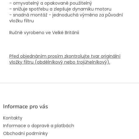
- omyvatelný a opakovaně použitelný
- snižuje spotřebu a zlepšuje dynamiku motoru
- snadná montáž - jednoduchá výměna za původní
vložku filtru
Ručně vyrobeno ve Velké Británii
Před objednáním prosím zkontrolujte tvar originální
vložky filtru (obdélníkový nebo trojúhelníkový).
Z
á
p
a
Informace pro vás
t
Kontakty
í
Informace o dopravě a platbách
Obchodní podmínky