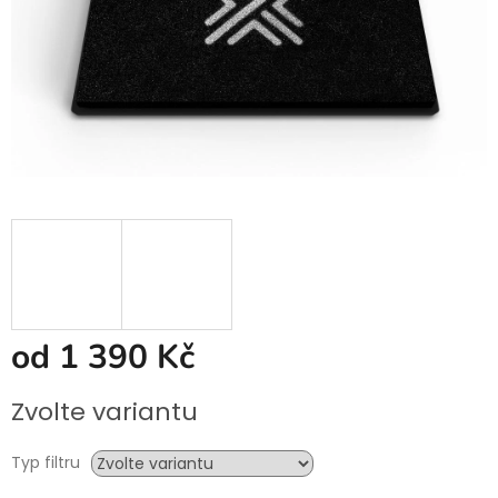
od
1 390 Kč
Měrná
Zvolte variantu
cena:
Typ filtru