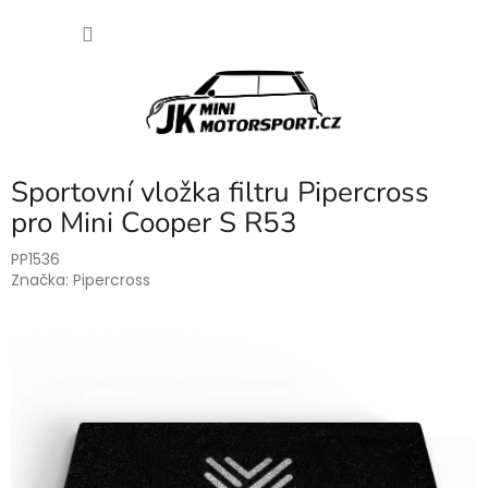
Přejít
NÁKU
na
obsah
KOŠÍK
Sportovní vložka filtru Pipercross
pro Mini Cooper S R53
PP1536
Značka:
Pipercross