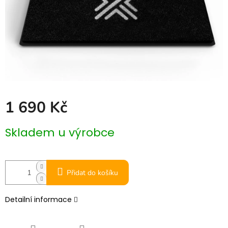
1 690 Kč
Měrná
Skladem u výrobce
cena:
Přidat do košíku
Detailní informace