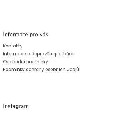
Z
á
p
a
Informace pro vás
t
Kontakty
í
Informace o dopravě a platbách
Obchodní podmínky
Podmínky ochrany osobních údajů
Instagram