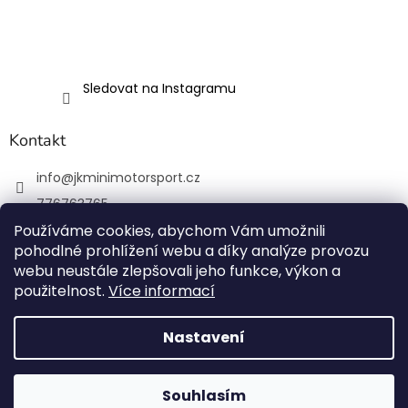
Sledovat na Instagramu
Kontakt
info
@
jkminimotorsport.cz
776763765
Používáme cookies, abychom Vám umožnili
JK MINI Motorsport
pohodlné prohlížení webu a díky analýze provozu
JKMiniMotorsport.cz
webu neustále zlepšovali jeho funkce, výkon a
použitelnost.
Více informací
Vytvořil Shoptet
Nastavení
Copyright 2026
JK MINI Motorsport
. Všechna práva
Souhlasím
vyhrazena.