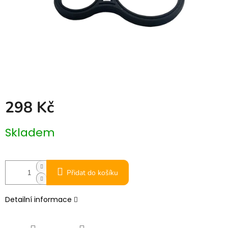
298 Kč
Měrná
Skladem
cena:
Přidat do košíku
Detailní informace