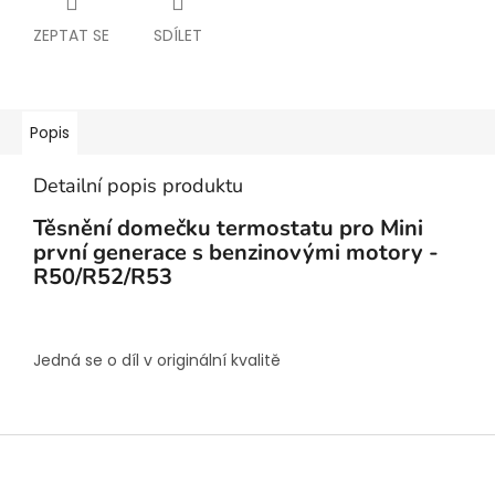
ZEPTAT SE
SDÍLET
Popis
Detailní popis produktu
Těsnění domečku termostatu pro Mini
první generace s benzinovými motory -
R50/R52/R53
Jedná se o díl v originální kvalitě
Z
á
p