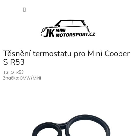
Přejít
NÁKU
na
obsah
KOŠÍK
Těsnění termostatu pro Mini Cooper
S R53
TS-G-R53
Značka:
BMW/MINI