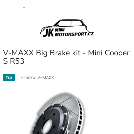
Přejít
NÁKU
na
obsah
KOŠÍK
V-MAXX Big Brake kit - Mini Cooper
S R53
Značka:
V-MAXX
Tip