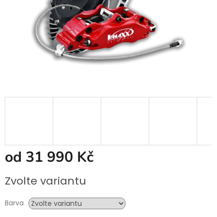
od
31 990 Kč
Měrná
Zvolte variantu
cena:
Barva