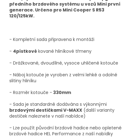
předního brzdového systému u vozů Mini první
generace. Určeno pro Mini Cooper S R53
120/125kW.
- Kompletní sada připravena k montáži
-
4pístkové
kované hliníkové třmeny
- Drážkované, dvoudílné, vysoce uhličené kotouče
- Náboj kotouče je vyroben z velmi lehké a odolné
slitiny hliníku
- Rozměr kotouče -
330mm
- Sada je standardně dodávána s výkonnými
brzdovými destičkami V-MAXX
(další varianty
destiček naleznete v naší nabídce)
- Lze použít původní brzdové hadice nebo opletené
brzdové hadice HEL Performance z naší nabídky