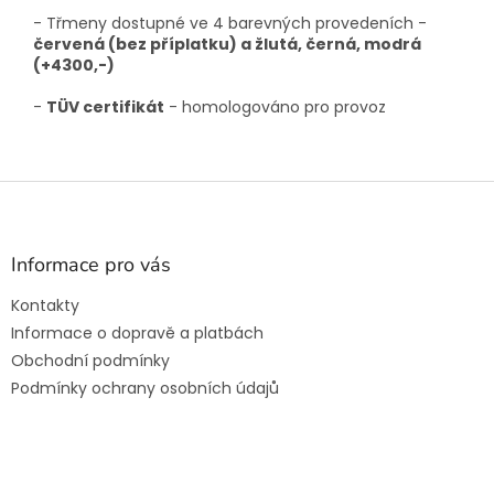
- Třmeny dostupné ve 4 barevných provedeních -
červená (bez příplatku) a žlutá, černá, modrá
(+4300,-)
-
TÜV certifikát
- homologováno pro provoz
Z
á
p
a
Informace pro vás
t
Kontakty
í
Informace o dopravě a platbách
Obchodní podmínky
Podmínky ochrany osobních údajů