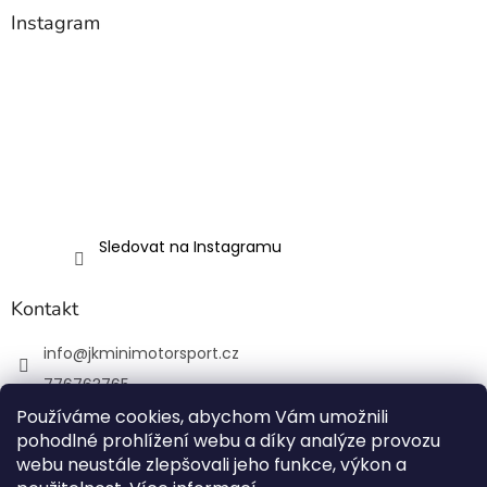
Instagram
Sledovat na Instagramu
Kontakt
info
@
jkminimotorsport.cz
776763765
Používáme cookies, abychom Vám umožnili
JK MINI Motorsport
pohodlné prohlížení webu a díky analýze provozu
JKMiniMotorsport.cz
webu neustále zlepšovali jeho funkce, výkon a