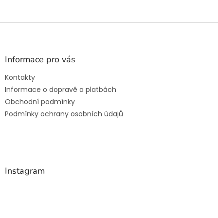
Z
á
p
a
Informace pro vás
t
Kontakty
í
Informace o dopravě a platbách
Obchodní podmínky
Podmínky ochrany osobních údajů
Instagram