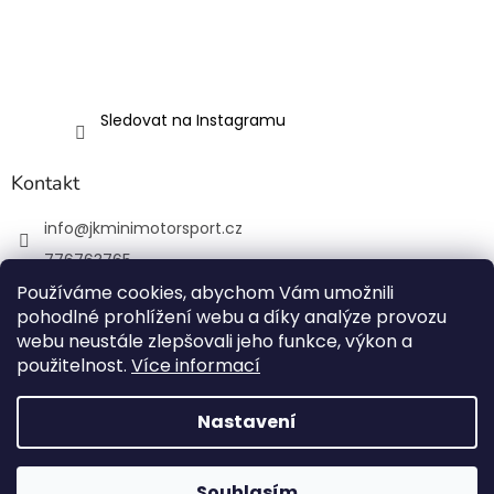
Sledovat na Instagramu
Kontakt
info
@
jkminimotorsport.cz
776763765
Používáme cookies, abychom Vám umožnili
JK MINI Motorsport
pohodlné prohlížení webu a díky analýze provozu
JKMiniMotorsport.cz
webu neustále zlepšovali jeho funkce, výkon a
použitelnost.
Více informací
Vytvořil Shoptet
Nastavení
Copyright 2026
JK MINI Motorsport
. Všechna práva
Souhlasím