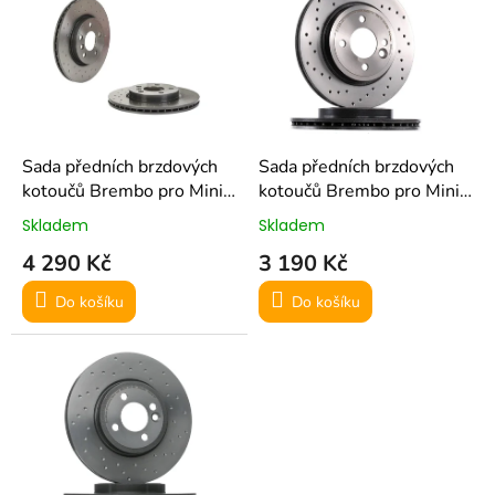
r
p
o
i
d
s
u
p
k
r
t
o
ů
d
Sada předních brzdových
Sada předních brzdových
u
kotoučů Brembo pro Mini
kotoučů Brembo pro Mini
k
Cooper S F56
Cooper S R53
Skladem
Skladem
t
4 290 Kč
3 190 Kč
ů
Do košíku
Do košíku