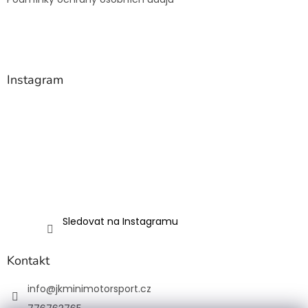
y
v
ý
p
i
s
Instagram
u
Sledovat na Instagramu
Kontakt
info
@
jkminimotorsport.cz