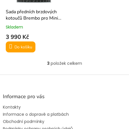
Sada předních brzdových
kotoučů Brembo pro Mini
Cooper S R56
Skladem
3 990 Kč
Do košíku
3
položek celkem
O
v
l
Z
á
á
d
p
a
a
Informace pro vás
c
t
í
Kontakty
í
p
Informace o dopravě a platbách
r
v
Obchodní podmínky
k
Podmínky ochrany osobních údajů