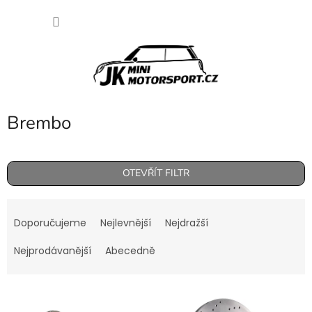
Přejít
NÁKU
na
obsah
KOŠÍK
Brembo
OTEVŘÍT FILTR
Ř
a
Doporučujeme
Nejlevnější
Nejdražší
z
e
Nejprodávanější
Abecedně
n
í
V
p
ý