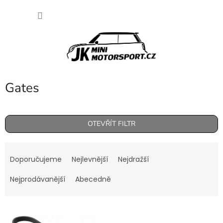
Přejít
NÁKU
na
obsah
KOŠÍK
Gates
OTEVŘÍT FILTR
Ř
a
Doporučujeme
Nejlevnější
Nejdražší
z
e
Nejprodávanější
Abecedně
n
í
V
p
ý