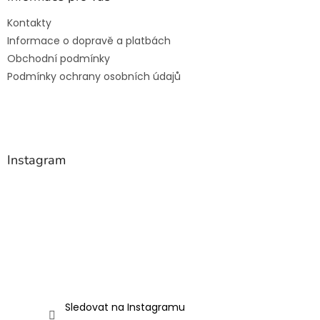
c
t
í
Kontakty
í
p
Informace o dopravě a platbách
r
v
Obchodní podmínky
k
Podmínky ochrany osobních údajů
y
v
ý
p
i
s
Instagram
u
Sledovat na Instagramu