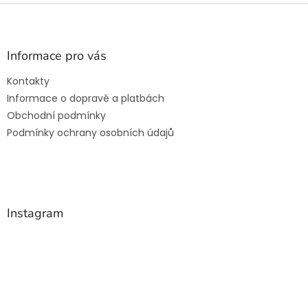
Z
á
p
a
Informace pro vás
t
Kontakty
í
Informace o dopravě a platbách
Obchodní podmínky
Podmínky ochrany osobních údajů
Instagram