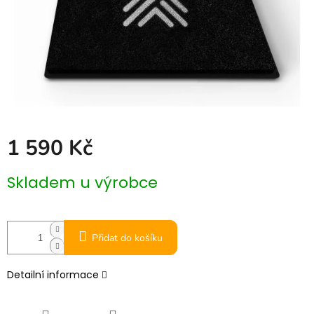
1 590 Kč
Měrná
Skladem u výrobce
cena:
Přidat do košíku
Detailní informace