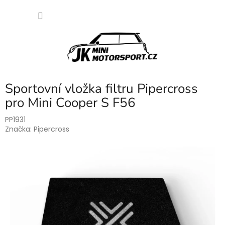
Přejít
NÁKU
na
obsah
KOŠÍK
Sportovní vložka filtru Pipercross
pro Mini Cooper S F56
PP1931
Značka:
Pipercross