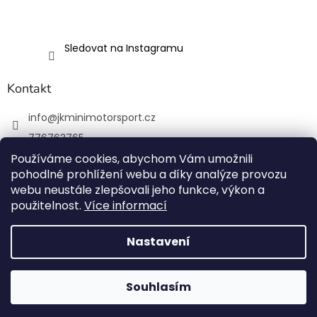
Sledovat na Instagramu
Kontakt
info
@
jkminimotorsport.cz
776763765
Používáme cookies, abychom Vám umožnili
JK MINI Motorsport
pohodlné prohlížení webu a díky analýze provozu
JKMiniMotorsport.cz
webu neustále zlepšovali jeho funkce, výkon a
použitelnost.
Více informací
Vytvořil Shoptet
Nastavení
Copyright 2026
JK MINI Motorsport
. Všechna práva
Souhlasím
vyhrazena.