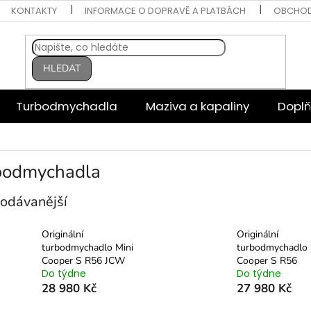
KONTAKTY
INFORMACE O DOPRAVĚ A PLATBÁCH
OBCHOD
HLEDAT
Turbodmychadla
Maziva a kapaliny
Doplň
bodmychadla
odávanější
Originální
Originální
turbodmychadlo Mini
turbodmychadlo 
Cooper S R56 JCW
Cooper S R56
Do týdne
Do týdne
28 980 Kč
27 980 Kč