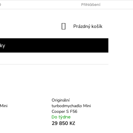
NÍ PODMÍNKY
PODMÍNKY OCHRANY OSOBNÍCH ÚDAJŮ
Přihlášení
NÁKUPNÍ
Prázdný košík
KOŠÍK
ky
Originální
Mini
turbodmychadlo Mini
Cooper S F56
Do týdne
29 850 Kč