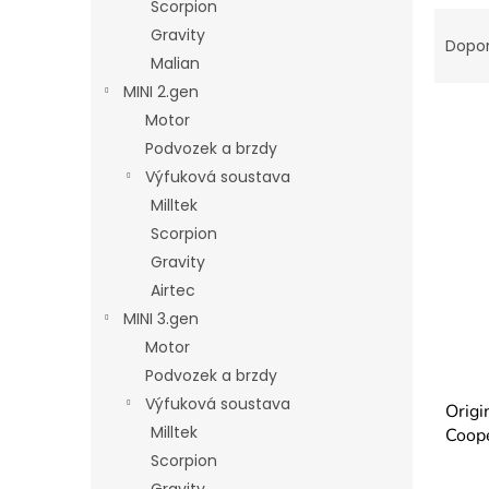
Scorpion
Ř
n
Gravity
a
e
Dopo
Malian
z
l
e
MINI 2.gen
n
Motor
í
Podvozek a brzdy
p
V
Výfuková soustava
r
ý
Milltek
o
p
d
Scorpion
i
u
Gravity
s
k
Airtec
p
t
r
MINI 3.gen
ů
o
Motor
d
Podvozek a brzdy
u
Výfuková soustava
Origi
k
Milltek
Coop
t
ů
Scorpion