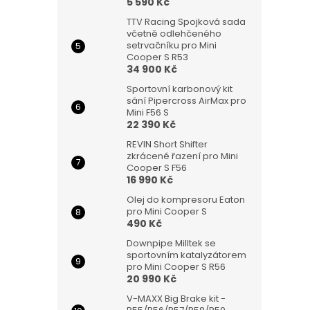
5 590 Kč
TTV Racing Spojková sada
včetně odlehčeného
setrvačníku pro Mini
Cooper S R53
34 900 Kč
Sportovní karbonový kit
sání Pipercross AirMax pro
Mini F56 S
22 390 Kč
REVIN Short Shifter
zkrácené řazení pro Mini
Cooper S F56
16 990 Kč
Olej do kompresoru Eaton
pro Mini Cooper S
490 Kč
Downpipe Milltek se
sportovním katalyzátorem
pro Mini Cooper S R56
20 990 Kč
V-MAXX Big Brake kit -