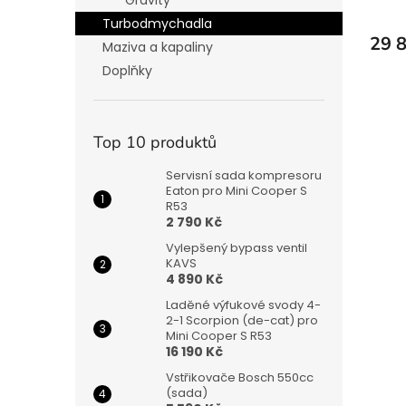
Gravity
Turbodmychadla
29 
Maziva a kapaliny
Doplňky
Top 10 produktů
Servisní sada kompresoru
Eaton pro Mini Cooper S
R53
2 790 Kč
Vylepšený bypass ventil
KAVS
4 890 Kč
Laděné výfukové svody 4-
2-1 Scorpion (de-cat) pro
Mini Cooper S R53
16 190 Kč
Vstřikovače Bosch 550cc
(sada)