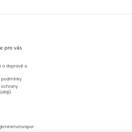
e pro vás
 o dopravě a
 podmínky
 ochrany
údajů
@
jkminimotorspor