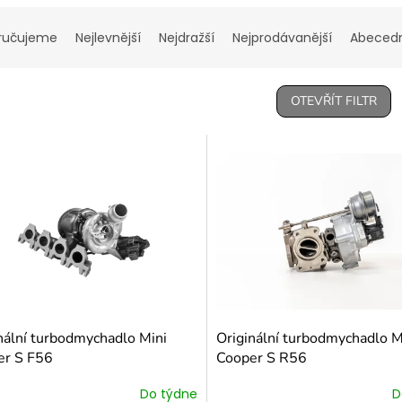
ručujeme
Nejlevnější
Nejdražší
Nejprodávanější
Abeced
OTEVŘÍT FILTR
nální turbodmychadlo Mini
Originální turbodmychadlo M
er S F56
Cooper S R56
Do týdne
D