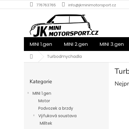
Přejít
776763765
info@jkminimotorsport.cz
na
obsah
MINI 1.gen
MINI 2.gen
MINI 3.gen
Domů
Turbodmychadla
P
Tur
o
Přeskočit
s
Kategorie
kategorie
Nejpr
t
r
MINI 1.gen
a
Motor
n
Podvozek a brzdy
n
í
Výfuková soustava
p
Milltek
a