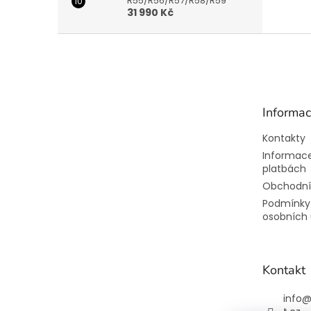
R55/R56/R57/R58/R59
31 990 Kč
Z
á
p
a
t
Informac
í
Kontakty
Informace
platbách
Obchodní
Podmínky
osobních 
Kontakt
info